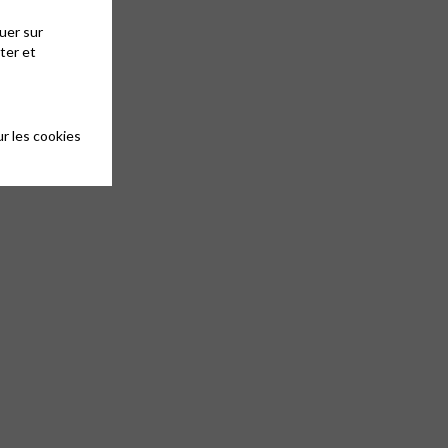
uer sur
ter et
r les cookies