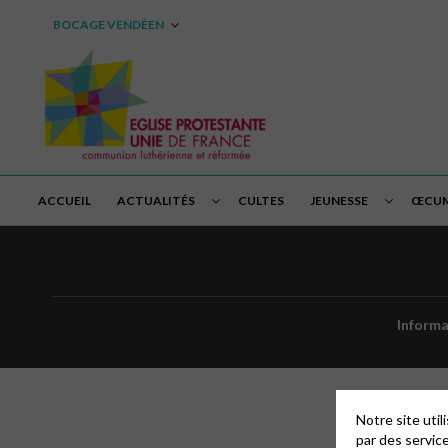
BOCAGE VENDÉEN
ACCUEIL
ACTUALITÉS
CULTES
JEUNESSE
ŒCUM
Informa
Notre site uti
par des servic