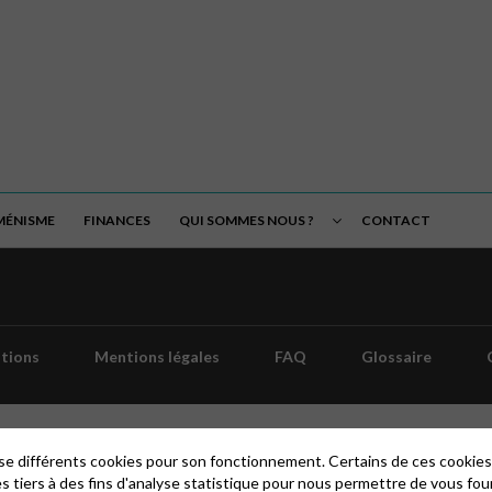
ÉNISME
FINANCES
QUI SOMMES NOUS ?
CONTACT
tions
Mentions légales
FAQ
Glossaire
lise différents cookies pour son fonctionnement. Certains de ces cooki
es tiers à des fins d'analyse statistique pour nous permettre de vous fou