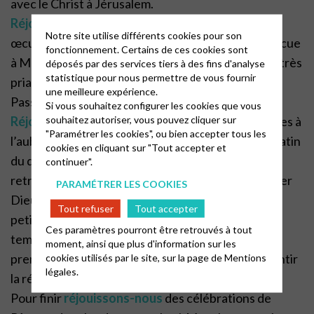
avec le Christ à Jérusalem.
Réjouissons-nous
aussi de la célébration
Notre site utilise différents cookies pour son
œcuménique du vendredi saint que nous avons vécue
fonctionnement. Certains de ces cookies sont
à Moncoutant, célébration comme chaque année très
déposés par des services tiers à des fins d'analyse
statistique pour nous permettre de vous fournir
priante où nous nous associons au mystère de la
une meilleure expérience.
Passion du Christ.
Si vous souhaitez configurer les cookies que vous
souhaitez autoriser, vous pouvez cliquer sur
Réjouissons-nous
aussi de la célébration de Pâques à
"Paramétrer les cookies", ou bien accepter tous les
l’aube, la fête œcuménique au lever du soleil, au matin
cookies en cliquant sur "Tout accepter et
du dimanche. Cette année nous nous sommes
continuer".
retrouvés une quarantaine de personnes pour louer
PARAMÉTRER LES COOKIES
Dieu, chanter la résurrection et partager un beau
Tout refuser
Tout accepter
petit déjeuner. Quelle joie d’avoir cette pause, ce
Ces paramètres pourront être retrouvés à tout
temps de partage et d’émerveillement quand les
moment, ainsi que plus d'information sur les
premiers rayons traversent la nuit et nous font sentir
cookies utilisés par le site, sur la page de
Mentions
légales.
la résurrection.
Pour finir
réjouissons-nous
des célébrations de