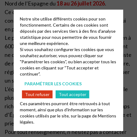
Nord de l’Espagne du
18 au 26 juillet 2026
.
Ce camp est ouvert à tous et toutes, donc si vous
Notre site utilise différents cookies pour son
connaissez quelqu’un d’intéressé n’hésitez pas à lui
fonctionnement. Certains de ces cookies sont
en parler.
déposés par des services tiers à des fins d'analyse
Le prix du camp est de 500€, avec un prix de soutien à
statistique pour nous permettre de vous fournir
une meilleure expérience.
600€ pour les familles qui peuvent aider, car l’argent
Si vous souhaitez configurer les cookies que vous
ne doit pas être un frein à la venue d’un jeune, il existe
souhaitez autoriser, vous pouvez cliquer sur
"Paramétrer les cookies", ou bien accepter tous les
de nombreuses aides (paroisse, entraide, consistoire,
cookies en cliquant sur "Tout accepter et
région…). Cela serait vraiment dommage de manquer
continuer".
un si beau camp.
PARAMÉTRER LES COOKIES
L’équipe d’animation est au travail pour construire le
Tout refuser
Tout accepter
plus beau camp possible. Objectifs : découvrir les
Ces paramètres pourront être retrouvés à tout
richesses de l’Espagne, chanter, vivre un riche temps
moment, ainsi que plus d'information sur les
d’Église, rire, réfléchir à notre place dans ce monde et
cookies utilisés par le site, sur la page de
Mentions
légales.
prier.
Pour tout renseignement, n’hésitez pas à contacter