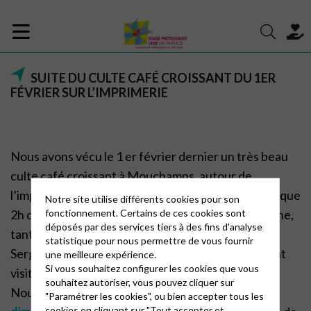
SUITE DU CULTE CAFÉ CROISSANT DU 1ER
FÉVRIER SUR L’IMPRIMERIE
Nous avons vécu le 1 er février dernier un très beau
culte café croissant à
Mouchamps, autour de
l’imprimerie, du livre, de la Bible. Et malgré les presque
Notre site utilise différents cookies pour son
fonctionnement. Certains de ces cookies sont
2h
de culte, nous étions frustrés que cela se termine,
déposés par des services tiers à des fins d'analyse
tant le sujet est
passionnant, surtout raconté par
statistique pour nous permettre de vous fournir
Serge. L’idée a donc émergé de
venir à Moncoutant
une meilleure expérience.
Si vous souhaitez configurer les cookies que vous
visiter l’imprimerie.
souhaitez autoriser, vous pouvez cliquer sur
Nous vous proposons donc de nous retrouver le
"Paramétrer les cookies", ou bien accepter tous les
cookies en cliquant sur "Tout accepter et