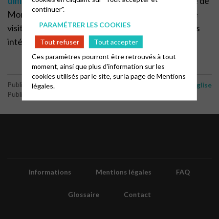
dimanche 12
avril, à 10h30
pour le culte au temple de
continuer".
Moncoutant, puis de
partager un repas et enfin de
PARAMÉTRER LES COOKIES
visiter l’
imprimerie
l’après-midi. Avis
aux personnes
intéressées.
Tout refuser
Tout accepter
Ces paramètres pourront être retrouvés à tout
moment, ainsi que plus d'information sur les
cookies utilisés par le site, sur la page de
Mentions
-
Publié le 2 mars 2026
Culture
Vie de l'Eglise
légales.
Publié par le webmaster
Informations
Mentions légales
FAQ
Glossaire
Contact